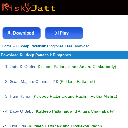
Home
»
Kuldeep Pattanaik Ringtones Free Download
Download Kuldeep Pattanaik Ringtones
1. Jadu Ki Gudia
(Kuldeep Pattanaik and Antara Chakraborty)
2. Gaan Majhire Chandini 2 0
(Kuldeep Pattanaik)
3. Hum Humai
(Kuldeep Pattanaik and Rashmi Rekha Mishra)
4. Baby O Baby
(Kuldeep Pattanaik and Antara Chakrabarty)
5. Oda Oda
(Kuldeep Pattanaik and Diptirekha Padhi)